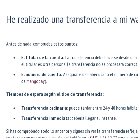
He realizado una transferencia a mi wa
Antes de nada, comprueba estos puntos:
El titular de la cuenta.
La transferencia debe hacerse desde una cu
el titular es otra persona, la transferencia no se procesará corre
El número de cuenta.
Asegúrate de haber usado el número de cu
de
Mangopay
).
Tiempos de espera según el tipo de transferencia:
Transferencia ordinaria:
puede tardar entre 24 y 48 horas hábiles
Transferencia inmediata:
debería llegar al instante.
Si has comprobado todo lo anterior y sigues sin ver la transferencia refle
contacto con nosotros a través del teléfono
+34 911 23 82 77
para que po