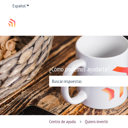
Español
Traducciones de Mostrar submenú de
¿Cómo podemos ayudarte?
No hay sugerencias porque el campo de bús
Centro de ayuda
Quiero invertir