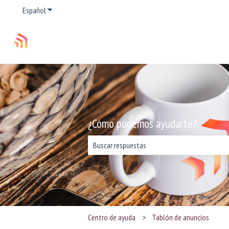
Español
Traducciones de Mostrar submenú de
¿Cómo podemos ayudarte?
No hay sugerencias porque el campo de bús
Centro de ayuda
Tablón de anuncios